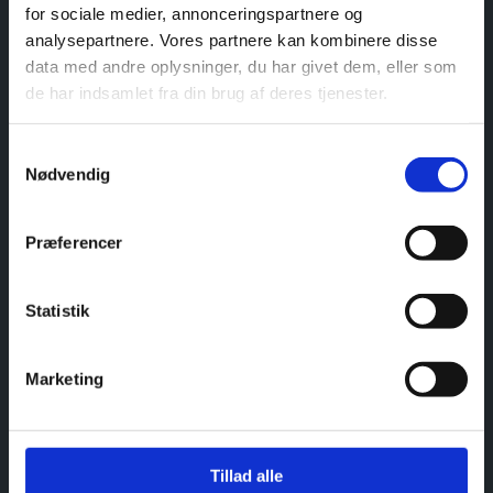
for sociale medier, annonceringspartnere og
analysepartnere. Vores partnere kan kombinere disse
data med andre oplysninger, du har givet dem, eller som
de har indsamlet fra din brug af deres tjenester.
Samtykkevalg
Nødvendig
Præferencer
Behandlinger
Statistik
BOOK TID ONLINE
Marketing
35 35 75 68
Tillad alle