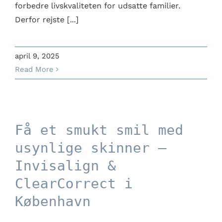
forbedre livskvaliteten for udsatte familier.
Derfor rejste [...]
april 9, 2025
Read More
Få et smukt smil med
usynlige skinner –
Få et smukt smil med
Invisalign & ClearCorrect
usynlige skinner –
i København
Invisalign &
ClearCorrect i
København