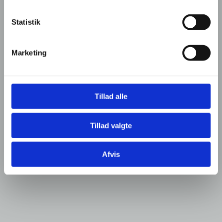
Statistik
Blog
Marketing
BOOK TID ONLINE
Tillad alle
35 35 75 68
Tillad valgte
Afvis