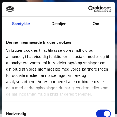
Er du nervøs, inden
du skal til
Samtykke
Detaljer
Om
tandlægen?
Denne hjemmeside bruger cookies
Published On: november 16, 2020
Vi bruger cookies til at tilpasse vores indhold og
annoncer, til at vise dig funktioner til sociale medier og til
at analysere vores trafik. Vi deler også oplysninger om
din brug af vores hjemmeside med vores partnere inden
for sociale medier, annonceringspartnere og
analysepartnere. Vores partnere kan kombinere disse
data med andre oplysninger, du har givet dem, eller som
de har indsamlet fra din brug af deres tjenester.
Samtykkevalg
Nødvendig