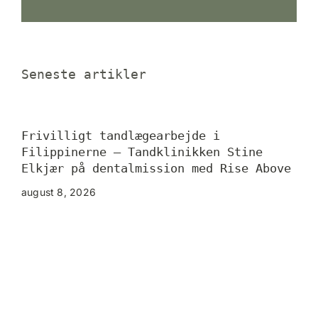
Seneste artikler
Frivilligt tandlægearbejde i
Få 
Filippinerne – Tandklinikken Stine
– I
Elkjær på dentalmission med Rise Above
Køb
august 8, 2026
augu