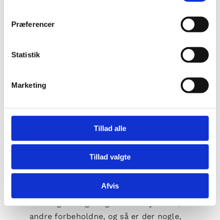
Præferencer
Statistik
Marketing
Tillad alle
Tillad valgte
Folk er forskellige – og sådan er det
Afvis
også, når det kommer til
tandlægebesøg. Nogle er ubekymrede,
andre forbeholdne, og så er der nogle,