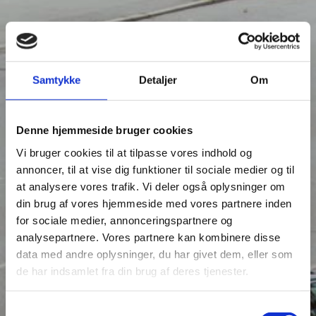
Pas på de syrlige
forfriskninger i
Samtykke
Detaljer
Om
sommervarmen
Denne hjemmeside bruger cookies
Published On: juli 15, 2021
Vi bruger cookies til at tilpasse vores indhold og
annoncer, til at vise dig funktioner til sociale medier og til
at analysere vores trafik. Vi deler også oplysninger om
din brug af vores hjemmeside med vores partnere inden
for sociale medier, annonceringspartnere og
analysepartnere. Vores partnere kan kombinere disse
data med andre oplysninger, du har givet dem, eller som
de har indsamlet fra din brug af deres tjenester.
Samtykkevalg