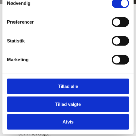
Nødvendig
Præferencer
Statistik
Marketing
Tillad alle
Tillad valgte
Det er sommer, og de kolde
Afvis
forfriskninger kan lokke på de varme
sommerdage.