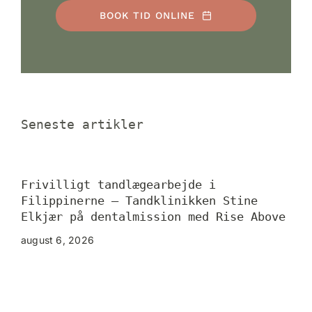
BOOK TID ONLINE
Seneste artikler
Frivilligt tandlægearbejde i
Få 
Filippinerne – Tandklinikken Stine
– I
Elkjær på dentalmission med Rise Above
Køb
august 6, 2026
augu